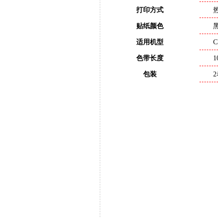
打印方式
贴纸颜色
适用机型
C
色带长度
1
包装
2